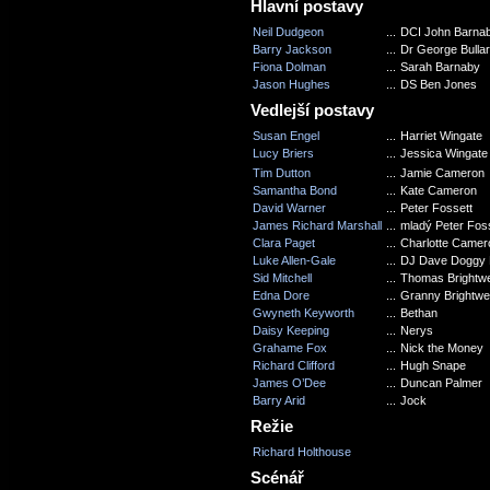
Hlavní postavy
Neil Dudgeon
...
DCI John Barna
Barry Jackson
...
Dr George Bulla
Fiona Dolman
...
Sarah Barnaby
Jason Hughes
...
DS Ben Jones
Vedlejší postavy
Susan Engel
...
Harriet Wingate
Lucy Briers
...
Jessica Wingate
Tim Dutton
...
Jamie Cameron
Samantha Bond
...
Kate Cameron
David Warner
...
Peter Fossett
James Richard Marshall
...
mladý Peter Fos
Clara Paget
...
Charlotte Camer
Luke Allen-Gale
...
DJ Dave Doggy
Sid Mitchell
...
Thomas Brightwe
Edna Dore
...
Granny Brightwel
Gwyneth Keyworth
...
Bethan
Daisy Keeping
...
Nerys
Grahame Fox
...
Nick the Money
Richard Clifford
...
Hugh Snape
James O’Dee
...
Duncan Palmer
Barry Arid
...
Jock
Režie
Richard Holthouse
Scénář