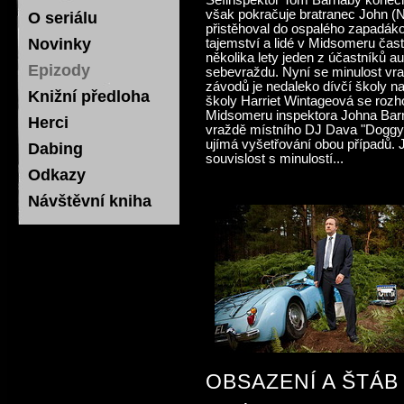
Šéfinspektor Tom Barnaby konečně
však pokračuje bratranec John (N
O seriálu
přistěhoval do ospalého zapadák
Novinky
tajemství a lidé v Midsomeru čas
několika lety jeden z účastníků 
Epizody
sebevraždu. Nyní se minulost vra
závodů je nedaleko dívčí školy n
Knižní předloha
školy Harriet Wintageová se roz
Midsomeru inspektora Johna Barn
Herci
vraždě místního DJ Dava "Doggy
ujímá vyšetřování obou případů. 
Dabing
souvislost s minulostí...
Odkazy
Návštěvní kniha
OBSAZENÍ A ŠTÁB