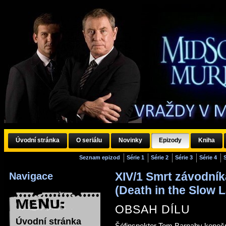
Úvodní stránka
O seriálu
Novinky
Epizody
Kniha
Seznam epizod
Série 1
Série 2
Série 3
Série 4
XIV/1 Smrt závodník
Navigace
(Death in the Slow 
OBSAH DÍLU
Úvodní stránka