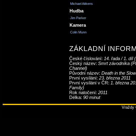
Michael Aitkens
Hudba
Jim Parker
Kamera
Colin Munn
ZÁKLADNÍ INFOR
České číslování:
14. řada / 1. díl 
Český název:
Smrt závodníka (P
Channel)
Původní název:
Death in the Slo
První vysílání:
23. března 2011
První vysílání v ČR:
1. března 20
Family)
Rok natočení:
2011
Délka:
90 minut
Vraždy