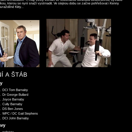
ou, kterou se nyní snaží vystrnadit. Ve stejnou dobu se začne pohřešovat i Kenny
vražděné Kitty...
Í A ŠTÁB
vy
..
DCI Tom Barnaby
..
Dr George Bullard
..
Joyce Barnaby
..
Cully Barnaby
..
DS Ben Jones
..
WPC / DC Gail Stephens
..
DCI John Barnaby
avy