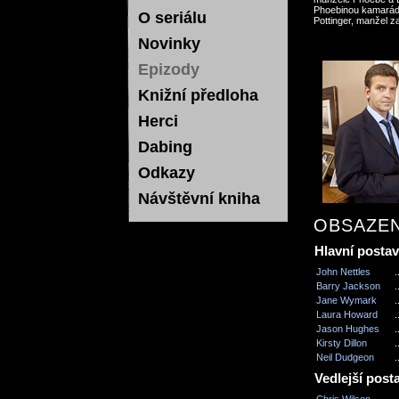
Phoebinou kamarádk
O seriálu
Pottinger, manžel za
Novinky
Epizody
Knižní předloha
Herci
Dabing
Odkazy
Návštěvní kniha
OBSAZEN
Hlavní posta
John Nettles
.
Barry Jackson
.
Jane Wymark
.
Laura Howard
.
Jason Hughes
.
Kirsty Dillon
.
Neil Dudgeon
.
Vedlejší post