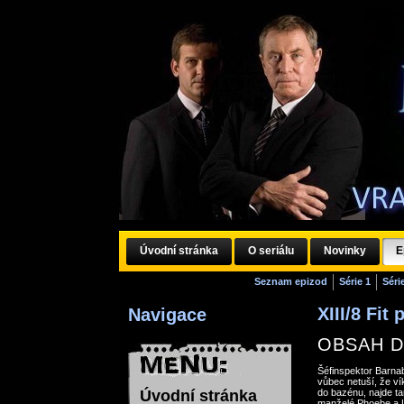
Úvodní stránka
O seriálu
Novinky
E
Seznam epizod
Série 1
Séri
XIII/8 Fit
Navigace
OBSAH D
Šéfinspektor Barna
vůbec netuší, že ví
Úvodní stránka
do bazénu, najde ta
manželé Phoebe a L