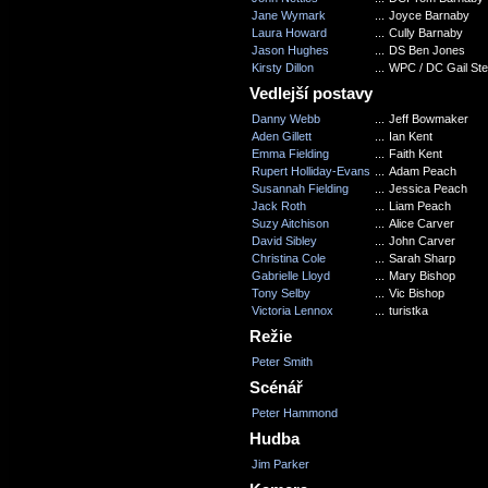
Jane Wymark
...
Joyce Barnaby
Laura Howard
...
Cully Barnaby
Jason Hughes
...
DS Ben Jones
Kirsty Dillon
...
WPC / DC Gail St
Vedlejší postavy
Danny Webb
...
Jeff Bowmaker
Aden Gillett
...
Ian Kent
Emma Fielding
...
Faith Kent
Rupert Holliday-Evans
...
Adam Peach
Susannah Fielding
...
Jessica Peach
Jack Roth
...
Liam Peach
Suzy Aitchison
...
Alice Carver
David Sibley
...
John Carver
Christina Cole
...
Sarah Sharp
Gabrielle Lloyd
...
Mary Bishop
Tony Selby
...
Vic Bishop
Victoria Lennox
...
turistka
Režie
Peter Smith
Scénář
Peter Hammond
Hudba
Jim Parker