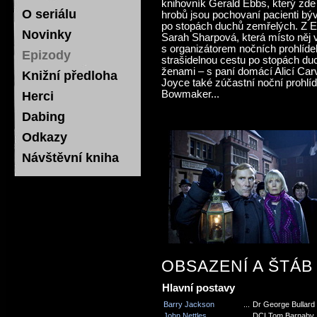
knihovník Gerald Ebbs, který zde
O seriálu
hrobů jsou pochovaní pacienti býv
po stopách duchů zemřelých. Z Eb
Novinky
Sarah Sharpová, která místo něj 
s organizátorem nočních prohlí
Epizody
strašidelnou cestu po stopách 
ženami – s paní domácí Alicí Car
Knižní předloha
Joyce také zúčastní noční prohlídk
Bowmaker...
Herci
Dabing
Odkazy
Návštěvní kniha
OBSAZENÍ A ŠTÁB
Hlavní postavy
Barry Jackson
...
Dr George Bullard
John Nettles
...
DCI Tom Barnaby