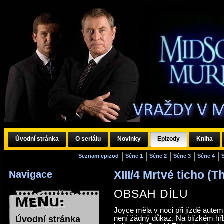
Úvodní stránka
O seriálu
Novinky
Epizody
Kniha
Seznam epizod
Série 1
Série 2
Série 3
Série 4
XIII/4 Mrtvé ticho (T
Navigace
OBSAH DÍLU
Joyce měla v noci při jízdě autem 
Úvodní stránka
není žádný důkaz. Na blízkém hř