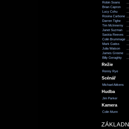
Robin Soans
...
Brian Capron
...
Lucy Cohu
...
Rosina Carbone
...
Darren Tighe
...
Tim McInnerny
...
Janet Suzman
...
Saskia Reeves
...
Colin Brummage
...
Mark Gatiss
...
Julia Watson
...
James Greene
...
Billy Geraghty
...
Režie
Renny Rye
Scénář
Michael Aitkens
Hudba
Jim Parker
Kamera
Colin Munn
ZÁKLADN