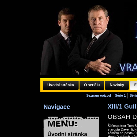
Úvodní stránka
O seriálu
Novinky
E
Seznam epizod
Série 1
Séri
XIII/1 Gu
Navigace
OBSAH D
Šéfinspektor Tom Ba
starosta Dave Hick
Úvodní stránka
záměru se postaví h
Hugh Dalgleish a ře