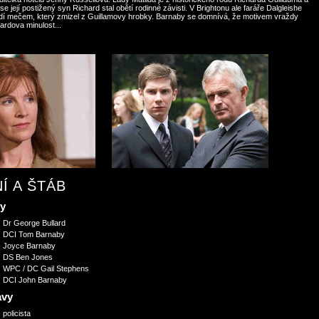
e její postižený syn Richard stal obětí rodinné závisti. V Brightonu ale faráře Dalgleishe
í mečem, který zmizel z Guillamovy hrobky. Barnaby se domnívá, že motivem vraždy
ardova minulost...
Í A ŠTÁB
vy
Dr George Bullard
DCI Tom Barnaby
Joyce Barnaby
DS Ben Jones
WPC / DC Gail Stephens
DCI John Barnaby
avy
policista