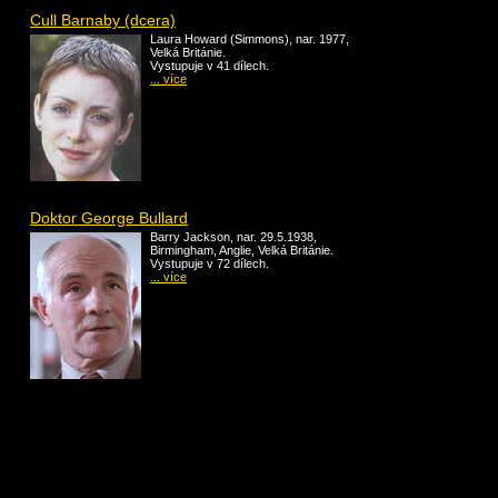
Cull Barnaby (dcera)
Laura Howard (Simmons), nar. 1977,
Velká Británie.
Vystupuje v 41 dílech.
... více
Doktor George Bullard
Barry Jackson, nar. 29.5.1938,
Birmingham, Anglie, Velká Británie.
Vystupuje v 72 dílech.
... více