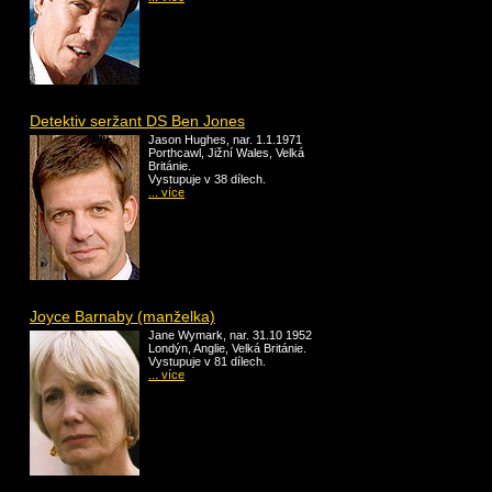
Detektiv seržant DS Ben Jones
Jason Hughes, nar. 1.1.1971
Porthcawl, Jižní Wales, Velká
Británie.
Vystupuje v 38 dílech.
... více
Joyce Barnaby (manželka)
Jane Wymark, nar. 31.10 1952
Londýn, Anglie, Velká Británie.
Vystupuje v 81 dílech.
... více