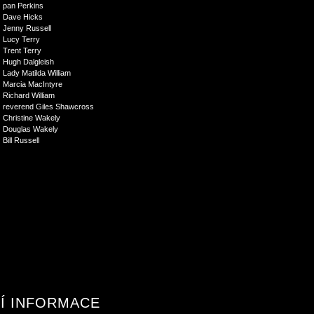
pan Perkins
Dave Hicks
Jenny Russell
Lucy Terry
Trent Terry
Hugh Dalgleish
Lady Matilda William
Marcia MacIntyre
Richard William
reverend Giles Shawcross
Christine Wakely
Douglas Wakely
Bill Russell
Í INFORMACE