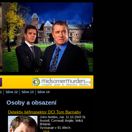
11
Série 12
Série 13
Série 14
Osoby a obsazení
Detektiv šéfinspektor DCI Tom Barnaby
John Nettles, nar. 11.10.1943 St.
Austell, Cornwall, Anglie, Velká
Británie.
Vystupuje v 81 dílech.
... více