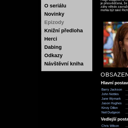
je přesvědčená, že s
O seriálu
záhy někdo zavražd
mohla být také Rich
Novinky
Epizody
Knižní předloha
Herci
Dabing
Odkazy
Návštěvní kniha
OBSAZEN
Hlavní posta
Barry Jackson
...
John Nettles
...
Jane Wymark
...
Jason Hughes
...
Kirsty Dillon
...
Neil Dudgeon
...
Vedlejší post
Chris Wilson
...